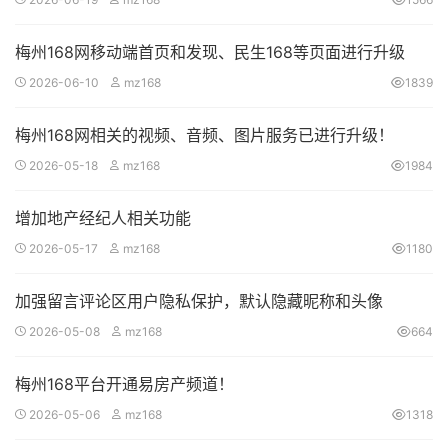
梅州168网移动端首页和发现、民生168等页面进行升级
2026-06-10
mz168
1839
梅州168网相关的视频、音频、图片服务已进行升级！
2026-05-18
mz168
1984
增加地产经纪人相关功能
2026-05-17
mz168
1180
加强留言评论区用户隐私保护，默认隐藏昵称和头像
2026-05-08
mz168
664
梅州168平台开通易房产频道！
2026-05-06
mz168
1318