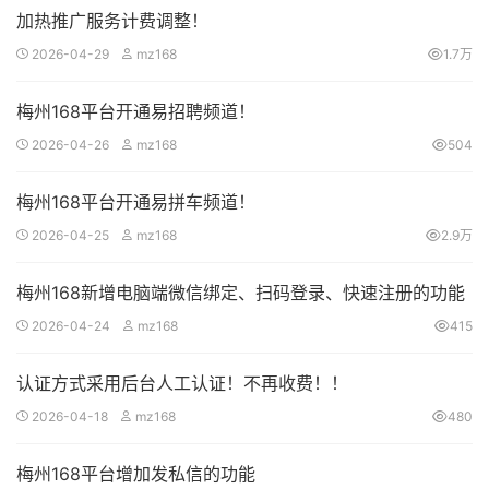
加热推广服务计费调整！
2026-04-29
mz168
1.7万
梅州168平台开通易招聘频道！
2026-04-26
mz168
504
梅州168平台开通易拼车频道！
2026-04-25
mz168
2.9万
梅州168新增电脑端微信绑定、扫码登录、快速注册的功能
2026-04-24
mz168
415
认证方式采用后台人工认证！不再收费！！
2026-04-18
mz168
480
梅州168平台增加发私信的功能