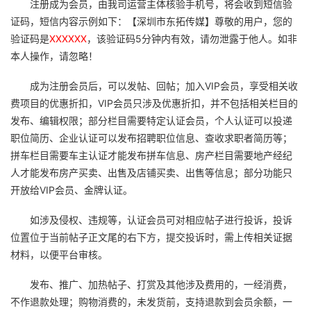
注册成为会员，由我司运营主体核验手机号，将会收到短信验
证码，短信内容示例如下：【深圳市东拓传媒】尊敬的用户，您的
验证码是
XXXXXX
，该验证码5分钟内有效，请勿泄露于他人。如非
本人操作，请忽略！
成为注册会员后，可以发帖、回帖；加入VIP会员，享受相关收
费项目的优惠折扣，VIP会员只涉及优惠折扣，并不包括相关栏目的
发布、编辑权限；部分栏目需要特定认证会员，个人认证可以投递
职位简历、企业认证可以发布招聘职位信息、查收求职者简历等；
拼车栏目需要车主认证才能发布拼车信息、房产栏目需要地产经纪
人才能发布房产买卖、出售及店铺买卖、出售等信息；部分功能只
开放给VIP会员、金牌认证。
如涉及侵权、违规等，认证会员可对相应帖子进行投诉，投诉
位置位于当前帖子正文尾的右下方，提交投诉时，需上传相关证据
材料，以便平台审核。
发布、推广、加热帖子、打赏及其他涉及费用的，一经消费，
不作退款处理；购物消费的，未发货前，支持退款到会员余额，一