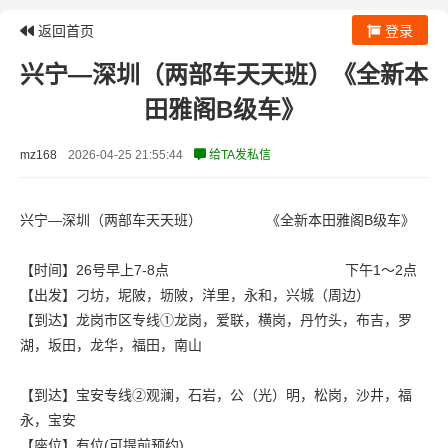
返回首页
登录
兴宁—深圳（两部车天天班）《全新本
田雅阁B级车》
mz168
2026-04-25 21:55:44
给TA发私信
兴宁—深圳（两部车天天班） 《全新本田雅阁B级车》
【时间】26号早上7-8点 下午1～2点
【出发】刁坊，坭陂，坜陂，洋里，永和，兴城（周边）
【到达】龙岗市区专线①龙岗，爱联，横岗，丹竹头，布吉，罗
湖，坂田，龙华，福田，南山
【到达】宝安专线②观澜，石岩，公（光）明，松岗，沙井，福
永，宝安
【座位】有位(可提前预约)