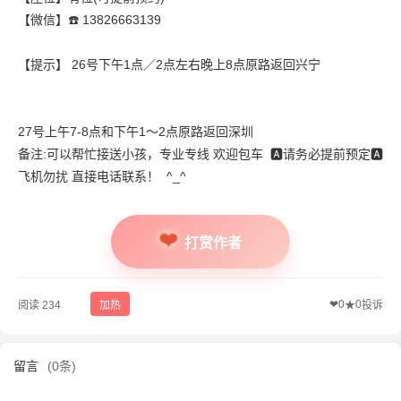
【微信】☎️ 13826663139
【提示】 26号下午1点／2点左右晚上8点原路返回兴宁
27号上午7-8点和下午1～2点原路返回深圳
备注:可以帮忙接送小孩，专业专线 欢迎包车 🅰️请务必提前预定🅰️
飞机勿扰 直接电话联系！ ^_^
打赏作者
❤
0
0
阅读 234
加热
★
投诉
留言
(0条)