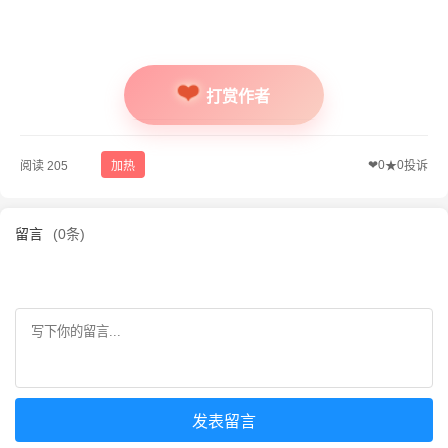
打赏作者
❤
0
0
阅读 205
加热
★
投诉
留言
(0条)
发表留言