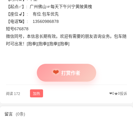
【起点✅】: 广州佛山☞每天下午兴宁黄陂黄槐
【座位💺】: 有位.包车优先
【电话📶】: 13560986878
短号676878
微信同号，本信息长期有效。欢迎有需要的朋友咨询业务。包车随
时可出发！[抱拳][抱拳][抱拳][抱拳]
打赏作者
❤
0
0
阅读 172
加热
★
投诉
留言
(0条)