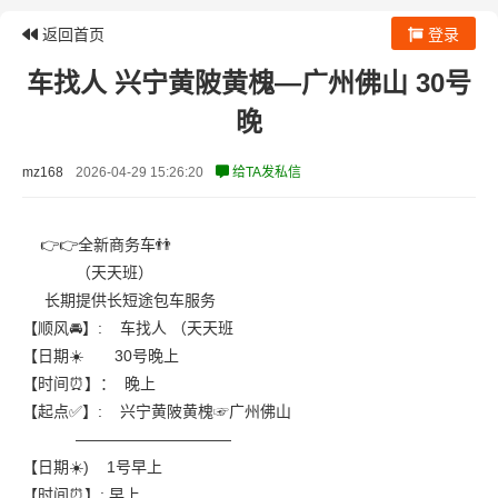
返回首页
登录
车找人 兴宁黄陂黄槐—广州佛山 30号
晚
mz168
2026-04-29 15:26:20
给TA发私信
👉👉全新商务车👬
（天天班）
长期提供长短途包车服务
【顺风🚘】: 车找人 （天天班
【日期☀️ 30号晚上
【时间⏰】： 晚上
【起点✅】: 兴宁黄陂黄槐☞广州佛山
——————————
【日期☀️) 1号早上
【时间⏰】: 早上