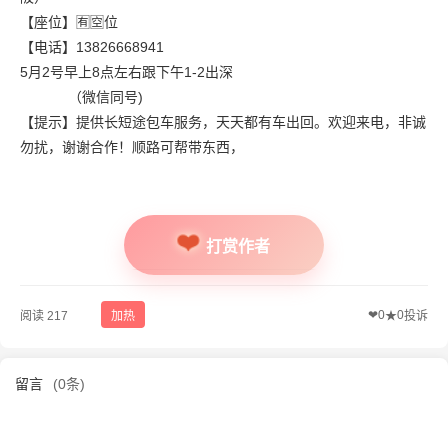
【座位】🈶🈳位
【电话】13826668941
5月2号早上8点左右跟下午1-2出深
（微信同号)
【提示】提供长短途包车服务，天天都有车出回。欢迎来电，非诚
勿扰，谢谢合作！顺路可帮带东西，
打赏作者
❤
0
0
阅读 217
加热
★
投诉
留言
(0条)