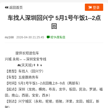
返回首页
登录
车找人深圳回兴宁 5月1号午饭1--2点
回
mz168
2026-04-30 21:25:45
给TA发私信
提供长短途包车
兴城 永和←→深圳宝安专线
🚘(天天班)👨‍👩‍👧
【类型】车找人（回兴宁）
【车型】五座跟商务车
【时间】5月1号午饭1--2点回晚上8--9点（两部车）
【起点】深圳（龙岗，横岗，布吉，龙华，坂田，民治，罗湖，福
田，南山，西丽，宝安，西乡）
【到达】兴宁城区（永和，坭坡，坜陂，洋里，龙田，城区，新
陂）