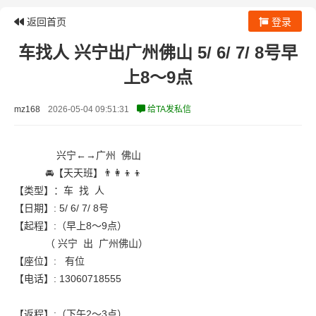
返回首页
登录
车找人 兴宁出广州佛山 5/ 6/ 7/ 8号早
上8～9点
mz168
2026-05-04 09:51:31
给TA发私信
兴宁←→广州 佛山
🚘【天天班】👨‍👩‍👦‍👦
【类型】：车 找 人
【日期】: 5/ 6/ 7/ 8号
【起程】:（早上8～9点）
（ 兴宁 出 广州佛山）
【座位】: 有位
【电话】: 13060718555
【返程】:（下午2～3点）