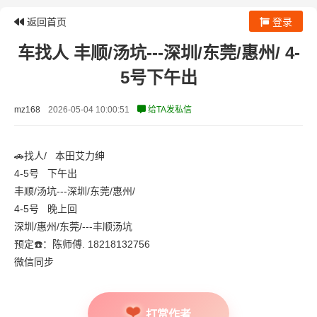
返回首页
登录
车找人 丰顺/汤坑---深圳/东莞/惠州/ 4-
5号下午出
mz168
2026-05-04 10:00:51
给TA发私信
🚗找人/ 本田艾力绅
4-5号 下午出
丰顺/汤坑---深圳/东莞/惠州/
4-5号 晚上回
深圳/惠州/东莞/---丰顺汤坑
预定☎️：陈师傅. 18218132756
微信同步
打赏作者