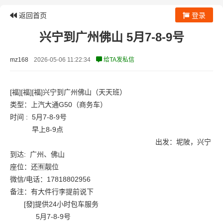
返回首页
登录
兴宁到广州佛山 5月7-8-9号
mz168
2026-05-06 11:22:34
给TA发私信
[福][福][福]兴宁到广州佛山（天天班）
类型：上汽大通G50（商务车）
时间 : 5月7-8-9号
早上8-9点
出发：坭陂，兴宁
到达: 广州、佛山
座位：还🈶靓位
微信/电话：17818802956
备注：有大件行李提前说下
[發]提供24小时包车服务
5月7-8-9号