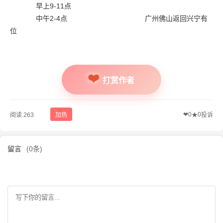
早上9-11点
中午2-4点 广州佛山返回兴宁有
位
打赏作者
❤
0
0
阅读 263
加热
★
投诉
留言
(0条)