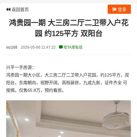
返回首页
登录
鸿贵园一期 大三房二厅二卫带入户花
园 约125平方 双阳台
mz168
2026-05-06 11:47:22
给TA发私信
兴平一手房源：
鸿贵园一期大小区，大三房二厅二卫带入户花园，约125平方，双
阳台，东南朝向，视野开阔，高档装修，九成九新，证件齐全 可
按揭，仅售65.8万，预约看房。