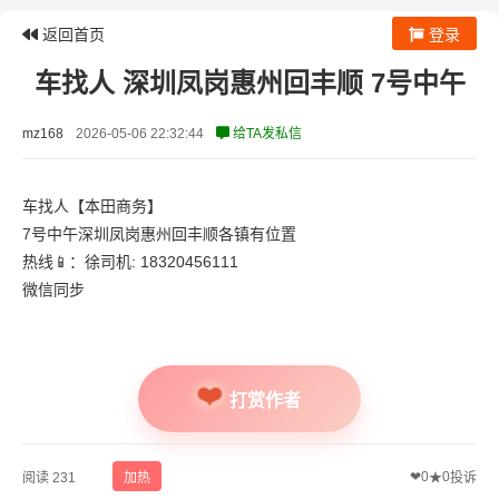
返回首页
登录
车找人 深圳凤岗惠州回丰顺 7号中午
mz168
2026-05-06 22:32:44
给TA发私信
车找人【本田商务】
7号中午深圳凤岗惠州回丰顺各镇有位置
热线📱：徐司机: 18320456111
微信同步
打赏作者
❤
0
0
阅读 231
加热
★
投诉