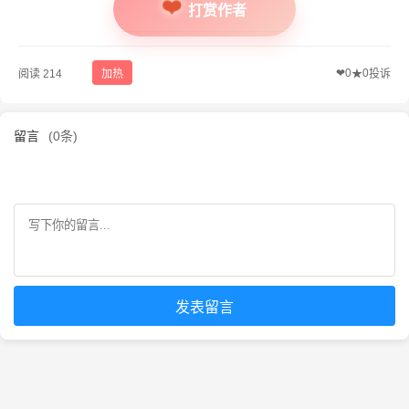
打赏作者
❤
0
0
阅读 214
加热
★
投诉
留言
(0条)
发表留言