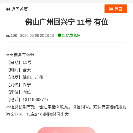
返回首页
登录
佛山广州回兴宁 11号 有位
mz168
2026-05-09 20:19:19
给TA发私信
⚜️⚜️商务车👬👬
【曰期】11号
【时间】全天
【出发】佛山、广州
【到达】兴宁
【座位】🈶️位
【电话】13118892777
本信息长期有效，合适电话📱联系。微信同号。欢迎有需要的朋友
咨询业务。包车24小时随时可出发！