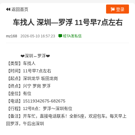
返回首页
登录
车找人 深圳—罗浮 11号早7点左右
mz168
2026-05-10 16:57:23
给TA发私信
❤️深圳↔️罗浮❤️
【类型】车找人
【时间】11号早7点左右
【起点】深圳龙华 坂田龙岗
【终点】兴宁 罗岗 罗浮
【座位】有位
【电话】15119342675-682675
【行程】12号8点：罗浮～深圳有位
【备注】开车忙，直接电话联系！全新5座，欢迎包车。每天早上
回罗浮，午后出深圳