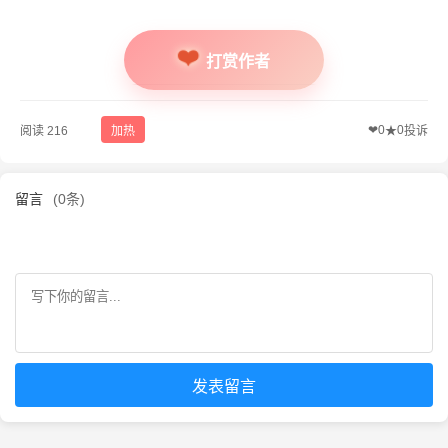
打赏作者
❤
0
0
阅读 216
加热
★
投诉
留言
(0条)
发表留言