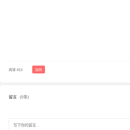
阅读 453
加热
留言
(0条)