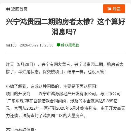
返回首页
登录
兴宁鸿贵园二期购房者太惨？这个算好
消息吗？
mz168
2026-05-29 13:23:38
给TA发私信
昨天（5月28日），兴宁有网友留言，兴宁鸿贵园二期，购房者太
惨了，半烂尾状态。保交楼项目，结果一样，也没人管！
小编了解到，造成这种困局的，主要是下面这原因：
项目的开发商——兴宁市鸿源房地产开发有限公司，与上市公司
“广东明珠”存在巨额借款合同纠纷，涉及的本金就高达5.885亿
元，官司从2022年一直打到2025年5月才终审判决。由于开发商无
力还债，法院查封了鸿贵园二区的大量房产。
不过也有好消息：