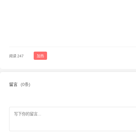
阅读 247
加热
留言
(0条)