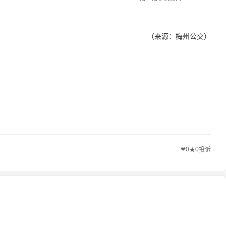
（来源：梅州公交）
❤
0
0
★
投诉