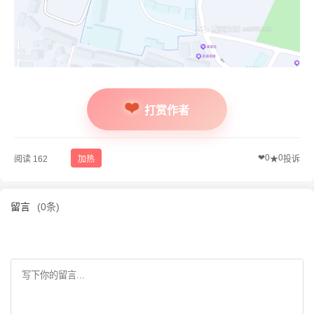
打赏作者
❤
0
0
阅读 162
加热
★
投诉
留言
(0条)