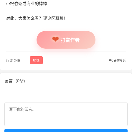
带根竹条或专业的棒棒……
对此，大家怎么看？评论区聊聊！
打赏作者
❤
0
0
阅读 249
加热
★
投诉
留言
(0条)