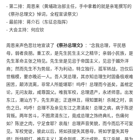
- 第二排：周恩来（黄埔政治部主任，手中拿着的就是亲笔撰写的
《祭孙总理文》悼词，全程宣读祭文）
- 最前排：蒋介石（东征总指挥）
- 大会主持：何应钦
周恩来声色悲壮地宣读了
《祭孙总理文》
：“念我总理，平民慈
母，弱者良朋。重工农，是先生民生主义之精华；亲弱小民族，是
先生革命主张之特见。先生坐是见忌于帝国主义，见忌于媚外洋
商；然而先生不为势屈，不为利动，特立独行，孤军转战，岂仅后
世楷模，要亦晚近一人。吾人哭总理，其亦知总理生时固备极艰难
困苦，颠沛流离，非常人所能堪耶！呜呼！总理而今逝矣，盖棺定
论，无问友敌，咸尊国父。唯我军校，总理遗产，永述师意。出发
东江，潮汕方下，先生弃逝；正逐林丑，得知噩耗！杀贼之时，哀
伤之日。呜呼！总理不及亲见东江之肃清矣！总理之病，病于陈逆
背叛。两年苦斗，不图肃清东江，竟成总理之饰终典礼，伤痛何
如？陈逆之肉，宁足食耶？哀哉！总理声音笑貌，而今而后不可复
见。军校党徒，彼此以后，将如孩提失其慈母，将如学童失其导
师！所恃明灯，唯在主义！革命到底，不计成败。东江杀贼，是为