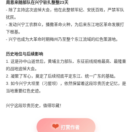
周恩来随部队在兴宁驻扎整整23天
- 除了主持这次追悼大会，他在此整顿军纪、安抚百姓，严禁军队
扰民。
- 发动兴宁工农群众，播撒革命火种，为后来东江地区革命发展打
下根基。
- 兴宁也成为大革命时期梅州乃至整个东江流域的红色策源地。
历史地位与后续影响
1. 这是孙中山逝世后，黄埔主力部队、东征前线规格最高、最隆重
的战地追悼大会。
2. 凝聚了军心，奠定了后续彻底平定东江、统一广东的基础。
3. 如今兴宁大坝里（刁屋坝），依然保留着这段珍贵历史记忆，是
当地重要红色史迹。
兴宁这段珍贵历史，值得珍藏！
打赏作者