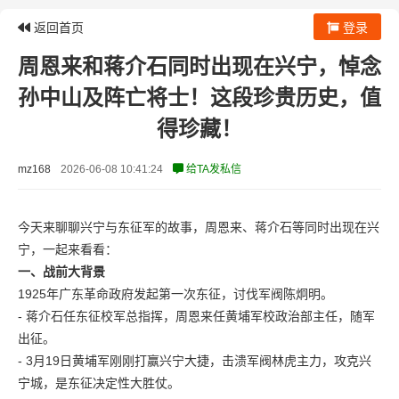
返回首页
登录
周恩来和蒋介石同时出现在兴宁，悼念
孙中山及阵亡将士！这段珍贵历史，值
得珍藏！
mz168
2026-06-08 10:41:24
给TA发私信
今天来聊聊兴宁与东征军的故事，周恩来、蒋介石等同时出现在兴
宁，一起来看看：
一、战前大背景
1925年广东革命政府发起第一次东征，讨伐军阀陈炯明。
- 蒋介石任东征校军总指挥，周恩来任黄埔军校政治部主任，随军
出征。
- 3月19日黄埔军刚刚打赢兴宁大捷，击溃军阀林虎主力，攻克兴
宁城，是东征决定性大胜仗。