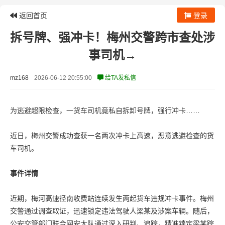
返回首页
登录
拆号牌、强冲卡！梅州交警跨市查处涉
事司机→
mz168
2026-06-12 20:55:00
给TA发私信
为逃避超限检查，一货车司机竟私自拆卸号牌，强行冲卡……
近日，梅州交警成功查获一名两次冲卡上高速，恶意逃避检查的货
车司机。
事件详情
近期，梅河高速径南收费站连续发生两起货车违规冲卡事件。梅州
交警通过调查取证，迅速锁定违法驾驶人梁某及涉案车辆。随后，
公安交管部门联合网安大队通过深入研判、追踪，精准锁定梁某踪