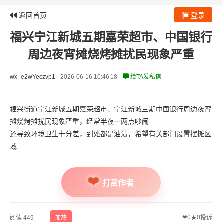
返回首页
登录
福兴宁江新城五期嘉荣超市、中国银行
周边夜宵摊烧烤摊扰民现象严重
wx_e2wYeczvp1
2026-06-16 10:46:18
给TA发私信
福兴街道宁江新城五期嘉荣超市、宁江新城三期中国银行周边夜宵
摊烧烤摊扰民现象严重，经常半夜一两点吵闹
还导致环境卫生十分差，到处都是油渍，希望有关部门设置摆摊区
域
打赏作者
❤
0
0
阅读 449
加热
★
投诉