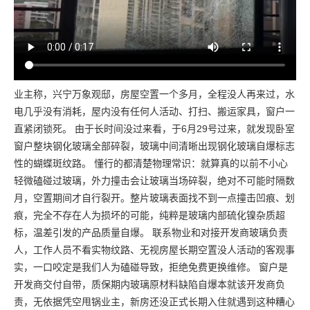
业主称，兴宁万象观邸，房屋空置一个多月，全程没人再来过，水
电几乎没有消耗，屋内没有任何人活动、打扫、搬运家具，窗户一
直紧闭锁死。 由于长时间没过来看，于6月29号过来，就发现卧室
窗户整块钢化玻璃全部碎裂，玻璃中间清晰出现钢化玻璃自爆标志
性的蝴蝶斑纹路。 懂行的都清楚物理常识：就算真的以前不小心
轻微磕碰过玻璃，外力撞击会让玻璃当场碎裂，绝对不可能时隔数
月，空置期间才自行裂开。整片玻璃表面找不到一点撞击凹痕、划
痕，完全不存在人为损坏的可能，纯粹是玻璃内部硫化镍杂质超
标，温差引发的产品质量自爆。 联系物业和对接开发商玻璃负责
人，工作人员不看实物纹路、无视房屋长期空置没人活动的客观事
实，一口咬定是我们人为磕碰导致，拒绝免费更换维修。 窗户是
开发商交付自带，质保期内玻璃原材料缺陷自爆本就该开发商负
责，无依据凭空甩锅业主，新房还没正式长期入住就遇到这种糟心