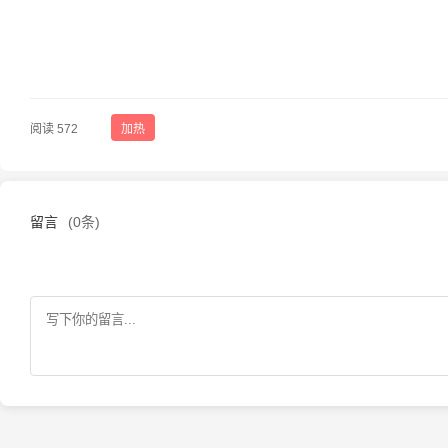
阅读 572
加热
留言
(0条)