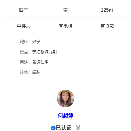
四室
南
125㎡
中楼层
有电梯
有贷款
地区：
兴宁
楼盘：
宁江新城九期
用途：
普通住宅
装修：
简装
何越婷
已认证