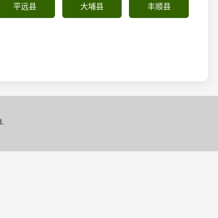
平远县
大埔县
丰顺县
.