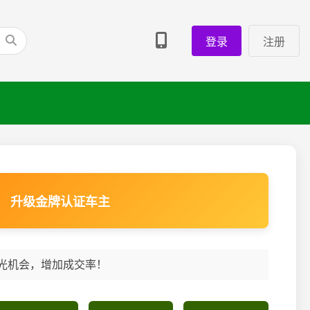
登录
注册
升级金牌认证车主
曝光机会，增加成交率！